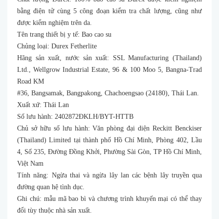
bằng điện tử cùng 5 công đoạn kiểm tra chất lượng, cũng như
được kiểm nghiệm trên da.
Tên trang thiết bị y tế: Bao cao su
Chủng loại: Durex Fetherlite
Hãng sản xuất, nước sản xuất: SSL Manufacturing (Thailand)
Ltd., Wellgrow Industrial Estate, 96 & 100 Moo 5, Bangna-Trad
Road KM
#36, Bangsamak, Bangpakong, Chachoengsao (24180), Thái Lan.
Xuất xứ: Thái Lan
Số lưu hành: 2402872ĐKLH/BYT-HTTB
Chủ sở hữu số lưu hành: Văn phòng đại diện Reckitt Benckiser
(Thailand) Limited tại thành phố Hồ Chí Minh, Phòng 402, Lầu
4, Số 235, Đường Đồng Khởi, Phường Sài Gòn, TP Hồ Chí Minh,
Việt Nam
Tính năng: Ngừa thai và ngừa lây lan các bệnh lây truyền qua
đường quan hệ tình dục.
Ghi chú: mẫu mã bao bì và chương trình khuyến mại có thể thay
đổi tùy thuộc nhà sản xuất.