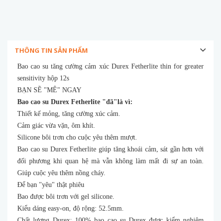
THÔNG TIN SẢN PHẨM
Bao cao su tăng cường cảm xúc Durex Fetherlite thin for greater
sensitivity hộp 12s
BẠN SẼ "MÊ" NGAY
Bao cao su Durex Fetherlite "đã"là vì:
Thiết kế mỏng, tăng cường xúc cảm.
Cảm giác vừa vặn, ôm khít.
Silicone bôi trơn cho cuộc yêu thêm mượt.
Bao cao su Durex Fetherlite giúp tăng khoái cảm, sát gần hơn với
đối phương khi quan hệ mà vẫn không làm mất đi sự an toàn.
Giúp cuộc yêu thêm nồng cháy.
Để bạn "yêu" thật phiêu
Bao được bôi trơn với gel silicone.
Kiểu dáng easy-on, độ rộng: 52.5mm.
Chất lượng Durex: 100% bao cao su Durex được kiểm nghiệm