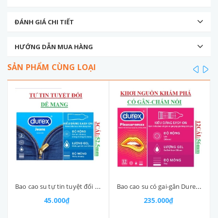
ĐÁNH GIÁ CHI TIẾT
HƯỚNG DẪN MUA HÀNG
SẢN PHẨM CÙNG LOẠI
prev
ne
Bao cao su tự tin tuyệt đối Durex jeans easy on hộp 3 cái
Bao cao su có gai-gân Durex Pleasuremax ribbed and dotted for extra stimulation hộp 12S
45.000₫
235.000₫